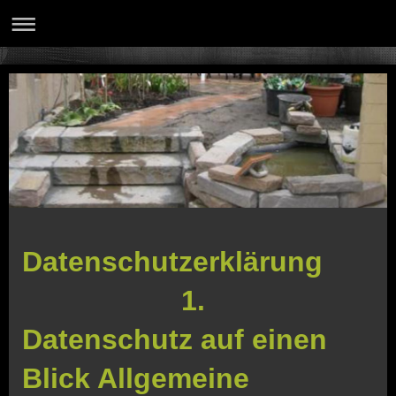
Datenschutzerklärung 1. Datenschutz auf einen Blick Allgemeine Hinweise Die folgenden Hinweise geben einen einfachen Überblick darüber, was mit Ihren personenbezogenen Daten passiert, wenn Sie unsere Website besuchen. Personenbezogene Daten sind alle Daten, mit denen Sie persönlich identifiziert werden können. Ausführliche Informationen zum Thema Datenschutz entnehmen Sie unserer unter diesem Text aufgeführten Datenschutzerklärung. Datenerfassung auf unserer Website Wer ist verantwortlich für die Datenerfassung auf dieser Website? Die Datenverarbeitung auf dieser Website erfolgt durch den Websitebetreiber. Dessen Kontaktdaten können Sie dem Impressum dieser Website entnehmen. Wie erfassen wir Ihre Daten? Ihre Daten werden zum einen dadurch erhoben, dass Sie uns diese mitteilen. Hierbei kann es sich z.B. um Daten handeln, die Sie in ein Kontaktformular eingeben. Andere Daten werden automatisch beim Besuch der Website durch unsere IT-Systeme erfasst. Das sind vor allem technische Daten (z.B. Internetbrowser, Betriebssystem oder Uhrzeit des Seitenaufrufs). Die Erfassung dieser Daten erfolgt automatisch, sobald Sie unsere Website betreten. Wofür nutzen wir Ihre Daten? Ein Teil der Daten wird erhoben, um eine fehlerfreie Bereitstellung der Website zu gewährleisten. Andere Daten können zur Analyse Ihres Nutzerverhaltens verwendet werden. Welche Rechte haben Sie bezüglich Ihrer Daten? Sie haben jederzeit das Recht unentgeltlich Auskunft über Herkunft, Empfänger und Zweck Ihrer gespeicherten personenbezogenen Daten zu erhalten. Sie haben außerdem ein Recht, die Berichtigung, Sperrung oder Löschung dieser Daten zu verlangen. Hierzu sowie zu weiteren Fragen zum Thema Datenschutz können Sie sich jederzeit unter der im Impressum angegebenen Adresse an uns wenden. Des Weiteren steht Ihnen ein Beschwerderecht bei der zuständigen Aufsichtsbehörde zu. Außerdem haben Sie das Recht, unter bestimmten Umständen die Einschränkung der Verarbeitung Ihrer personenbezogenen Daten zu verlangen. Details hierzu entnehmen Sie der Datenschutzerklärung unter „Recht auf Einschränkung der Verarbeitung“. 2. Allgemeine Hinweise und Pflichtinformationen Datenschutz Die Betreiber dieser Seiten nehmen den Schutz Ihrer persönlichen Daten sehr ernst. Wir behandeln Ihre personenbezogenen Daten vertraulich und entsprechend der gesetzlichen Datenschutzvorschriften sowie dieser Datenschutzerklärung. Wenn Sie diese Website benutzen, werden verschiedene personenbezogene Daten erhoben. Personenbezogene Daten sind Daten, mit denen Sie persönlich identifiziert werden können. Die vorliegende Datenschutzerklärung erläutert, welche Daten wir erheben und wofür wir sie nutzen. Sie erläutert auch, wie und zu welchem Zweck das geschieht. Wir weisen darauf hin, dass die Datenübertragung im Internet (z.B. bei der Kommunikation per E-Mail) Sicherheitslücken aufweisen kann. Ein lückenloser Schutz der Daten vor dem Zugriff durch Dritte ist nicht möglich. Hinweis zur verantwortlichen Stelle Die verantwortliche Stelle für die Datenverarbeitung auf dieser Website ist: Detlev Schaaf Frohnhauserstr. 278 45144 Essen Telefon: +49 (0) 201 - 764465 E-Mail: detlev-schaaf@t-online.de Verantwortliche Stelle ist die natürliche oder juristische Person, die allein oder gemeinsam mit anderen über die Zwecke und Mittel der Verarbeitung von personenbezogenen Daten (z.B. Namen, E-Mail-Adressen o. Ä.) entscheidet. Widerruf Ihrer Einwilligung zur Datenverarbeitung Viele Datenverarbeitungsvorgänge sind nur mit Ihrer ausdrücklichen Einwilligung möglich. Sie können eine bereits erteilte Einwilligung jederzeit widerrufen. Dazu reicht eine formlose Mitteilung per E-Mail an uns. Die Rechtmäßigkeit der bis zum Widerruf erfolgten Datenverarbeitung bleibt vom Widerruf unberührt. Widerspruchsrecht gegen die Datenerhebung in besonderen Fällen sowie gegen Direktwerbung (Art. 21 DSGVO) Wenn die Datenverarbeitung auf Grundlage von Art. 6 Abs. 1 lit. e oder f DSGVO erfolgt, haben Sie jederzeit das Recht, aus Gründen, die sich aus Ihrer besonderen Situation ergeben, gegen die Verarbeitung Ihrer personenbezogenen Daten Widerspruch einzulegen; dies gilt auch für ein auf diese Bestimmungen gestütztes Profiling. Die jeweilige Rechtsgrundlage, auf denen eine Verarbeitung beruht, entnehmen Sie dieser Datenschutzerklärung. Wenn Sie Widerspruch einlegen, werden wir Ihre betroffenen personenbezogenen Daten nicht mehr verarbeiten, es sei denn, wir können zwingende schutzwürdige Gründe für die Verarbeitung nachweisen, die Ihre Interessen, Rechte und Freiheiten überwiegen oder die Verarbeitung dient der Geltendmachung, Ausübung oder Verteidigung von Rechtsansprüchen (Widerspruch nach Art. 21 Abs. 1 DSGVO). Werden Ihre personenbezogenen Daten verarbeitet, um Direktwerbung zu betreiben, so haben Sie das Recht, jederzeit Widerspruch gegen die Verarbeitung Sie betreffender personenbezogener Daten zum Zwecke derartiger Werbung einzulegen; dies gilt auch für das Profiling, soweit es mit solcher Direktwerbung in Verbindung steht. Wenn Sie widersprechen, werden Ihre personenbezogenen Daten anschließend nicht mehr zum Zwecke der Direktwerbung verwendet (Widerspruch nach Art. 21 Abs. 2 DSGVO). Beschwerderecht bei der zuständigen Aufsichtsbehörde Im Falle von Verstößen gegen die DSGVO steht den Betroffenen ein Beschwerderecht bei einer Aufsichtsbehörde, insbesondere in dem Mitgliedstaat ihres gewöhnlichen Aufenthalts, ihres Arbeitsplatzes oder des Orts des mutmaßlichen Verstoßes zu. Das Beschwerderecht besteht unbeschadet anderweitiger verwaltungsrechtlicher oder gerichtlicher Rechtsbehelfe. Recht auf Datenübertragbarkeit Sie haben das Recht, Daten, die wir auf Grundlage Ihrer Einwilligung oder in Erfüllung eines Vertrags automatisiert verarbeiten, an sich oder an einen Dritten in einem gängigen, maschinenlesbaren Format aushändigen zu lassen. Sofern Sie die direkte Übertragung der Daten an einen anderen Verantwortlichen verlangen, erfolgt dies nur, soweit es technisch machbar ist. SSL- bzw. TLS-Verschlüsselung Diese Seite nutzt aus Sicherheitsgründen und zum Schutz der Übertragung vertraulicher Inhalte, wie zum Beispiel Bestellungen oder Anfragen, die Sie an uns als Seitenbetreiber senden, eine SSL-bzw. TLS-Verschlüsselung. Eine verschlüsselte Verbindung erkennen Sie daran, dass die Adresszeile des Browsers von “http://” auf “https://” wechselt und an dem Schloss-Symbol in Ihrer Browserzeile. Wenn die SSL- bzw. TLS-Verschlüsselung aktiviert ist, können die Daten, die Sie an uns übermitteln, nicht von Dritten mitgelesen werden. Auskunft, Sperrung, Löschung und Berichtigung Sie haben im Rahmen der geltenden gesetzlichen Bestimmungen jederzeit das Recht auf unentgeltliche Auskunft über Ihre gespeicherten personenbezogenen Daten, deren Herkunft und Empfänger und den Zweck der Datenverarbeitung und ggf. ein Recht auf Berichtigung, Sperrung oder Löschung dieser Daten. Hierzu sowie zu weiteren Fragen zum Thema personenbezogene Daten können Sie sich jederzeit unter der im Impressum angegebenen Adresse an uns wenden. Recht auf Einschränkung der Verarbeitung Sie haben das Recht, die Einschränkung der Verarbeitung Ihrer personenbezogenen Daten zu verlangen. Hierzu können Sie sich jederzeit unter der im Impressum angegebenen Adresse an uns wenden. Das Recht auf Einschränkung der Verarbeitung besteht in folgenden Fällen: Wenn Sie die Richtigkeit Ihrer bei uns gespeicherten personenbezogenen Daten bestreiten, benötigen wir in der Regel Zeit, um dies zu überprüfen. Für die Dauer der Prüfung haben Sie das Recht, die Einschränkung der Verarbeitung Ihrer personenbezogenen Daten zu verlangen. Wenn die Verarbeitung Ihrer personenbezogenen Daten unrechtmäßig geschah / geschieht, können Sie statt der Löschung die Einschränkung der Datenverarbeitung verlangen. Wenn wir Ihre personenbezogenen Daten nicht mehr benötigen, Sie sie jedoch zur Ausübung, Verteidigung oder Geltendmachung von Rechtsansprüchen benötigen, haben Sie das Recht, statt der Löschung die Einschränkung der Verarbeitung Ihrer personenbezogenen Daten zu verlangen. Wenn Sie einen Widerspruch nach Art. 21 Abs. 1 DSGVO eingelegt haben, muss eine Abwägung zwischen Ihren und unseren Interessen vorgenommen werden. Solange noch nicht feststeht, wessen Interessen überwiegen, haben Sie das Recht, die Einschränkung der Verarbeitung Ihrer personenbezogenen Daten zu verlangen. Wenn Sie die Verarbeitung Ihrer personenbezogenen Daten eingeschränkt haben, dürfen diese Daten – von ihrer Speicherung abgesehen – nur mit Ihrer Einwilligung oder zur Geltendmachung, Ausübung oder Verteidigung von Rechtsansprüchen oder zum Schutz der Rechte einer anderen natürlichen oder juristischen Person oder aus Gründen eines wichtigen öffentlichen Interesses der Europäischen Union oder eines Mitgliedstaats verarbeitet werden. Widerspruch gegen Werbe-E-Mails Der Nutzung von im Rahmen der Impressumspflicht veröffentlichten Kontaktdaten zur Übersendung von nicht ausdrücklich angeforderter Werbung und Informationsmaterialien wird hiermit widersprochen. Die Betreiber der Seiten behalten sich ausdrücklich rechtliche Schritte im Falle der unverlangten Zusendung von Werbeinformationen, etwa durch Spam-E-Mails, vor. 3. Datenerfassung auf unserer Website Cookies Die Internetseiten verwenden teilweise so genannte Cookies. Cookies richten auf Ihrem Rechner keinen Schaden an und enthalten keine Viren. Cookies dienen dazu, unser Angebot nutzerfreundlicher, effektiver und sicherer zu machen. Cookies sind kleine Textdateien, die auf Ihrem Rechner abgelegt werden und die Ihr Browser speichert. Die meisten der von uns verwendeten Cookies sind so genannte “Session-Cookies”. Sie werden nach Ende Ihres Besuchs automatisch gelöscht. Andere Cookies bleiben auf Ihrem Endgerät gespeichert bis Sie diese löschen. Diese Cookies ermöglichen es uns, Ihren Browser beim nächsten Besuch wiederzuerkennen. Sie können Ihren Browser so einstel